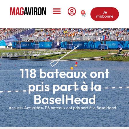
Je
0
m'abonne
Le Magazine
118 bateaux ont
pris part à la
BaselHead
Accueil
» Actualités
» 118 bateaux ont pris part à la BaselHead