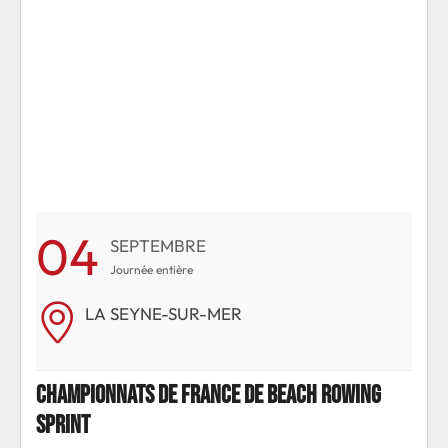
04
0
SEPTEMBRE
Journée entière
LA SEYNE-SUR-MER
g
Championnats de France de beach rowing
Cha
sprint
spri