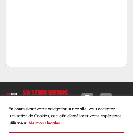
Navigation
Informations
Mon
compte
Accueil
Contact
9 impasse
Tableau
Luc
Le
Conditions
En poursuivant votre navigation sur ce site, vous acceptez
de bord
Barbier
Magazine
générales
l’utilisation de Cookies, ceci afin d'améliorer votre expérience
69640
Commandes
de ventes
utilisateur.
Mentions légales
Photos
JARNIOUX
Abonnements
Mentions
Actualités