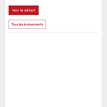
Voir le détail
Voi
Tous les événements