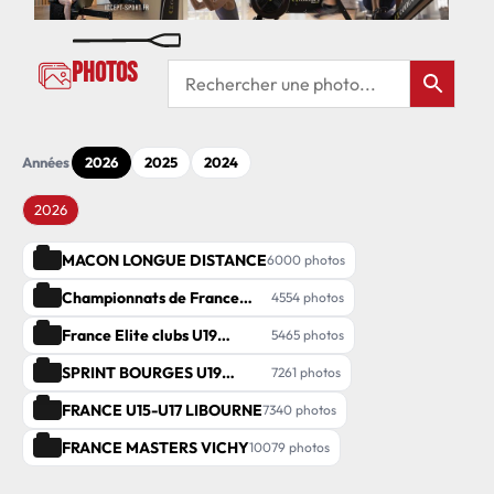
Photos
Années
2026
2025
2024
2026
MACON LONGUE DISTANCE
6000 photos
Championnats de France
4554 photos
elite individuel
France Elite clubs U19
5465 photos
Seniors Macon
SPRINT BOURGES U19
7261 photos
SENIORS MASTERS PARA
FRANCE U15-U17 LIBOURNE
7340 photos
FRANCE MASTERS VICHY
10079 photos