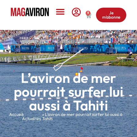
Je
0
m'abonne
Le Magazine
L’aviron de mer
pourrait surfer lui
aussi à Tahiti
Accueil
»
» L’aviron de mer pourrait surfer lui aussi à
Actualités
Tahiti