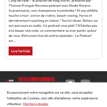
Coup de Pelle – le podcast de Mag Aviron, présenté par
Thomas Prongué Nouveau podcast avec Elodie Ravera-
Scaramozznio, une championne incontestée ! Et une athlète
touche à tout : aviron de rivière, beach rowing, Hyrox et
dernièrement coaching en indoor ! Tout lui réussi. Retour sur
son parcours en audio. Ce podcast vous plait ? N’hésitez pas
à lui laisser une note, un commentaire ou à en parler autour
de vous. Retrouvez tous les autres épisodes : Le Podcast
sur…
Lire l'article
Navigation
Informations
Mon
compte
Accueil
Contact
9 impasse
Tableau
Luc
Le
Conditions
En poursuivant votre navigation sur ce site, vous acceptez
de bord
Barbier
Magazine
générales
l’utilisation de Cookies, ceci afin d'améliorer votre expérience
69640
Commandes
de ventes
utilisateur.
Mentions légales
Photos