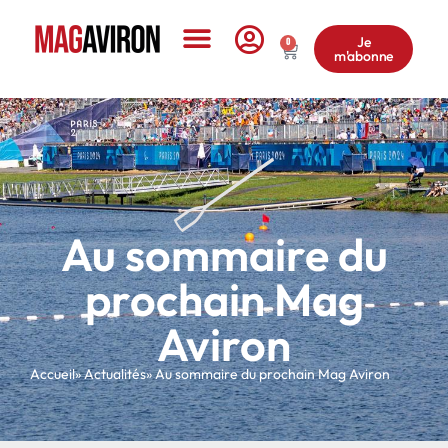
Je
0
m'abonne
Le Magazine
Au sommaire du
prochain Mag
Aviron
Accueil
» Actualités
» Au sommaire du prochain Mag Aviron