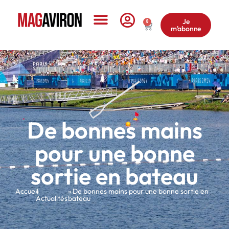
Je
0
m'abonne
Le Magazine
De bonnes mains
pour une bonne
sortie en bateau
Accueil
»
» De bonnes mains pour une bonne sortie en
Actualités
bateau