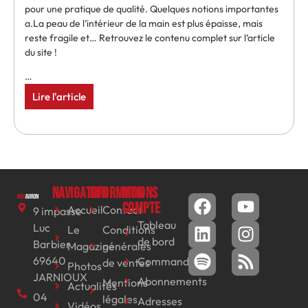
pour une pratique de qualité. Quelques notions importantes
a.La peau de l’intérieur de la main est plus épaisse, mais
reste fragile et… Retrouvez le contenu complet sur l’article
du site !
…
Lire l'article
Navigation
Informations
Mon
compte
Accueil
Contact
9 impasse
Tableau
Luc
Le
Conditions
de bord
Barbier
Magazine
générales
69640
Commandes
de ventes
Photos
JARNIOUX
Abonnements
Mentions
Actualités
04
légales
Adresses
Vidéos