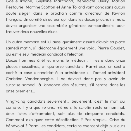
Gaëlle Iragne, Guylaine Marchand, Bénédicte Ouvry, Marion
Pestourie, Martine Scotton et Anne Tollard vont donc sans aucun
doute siéger dans le prochain comité directeur de l’aviron
français. Un comité directeur qui, dans les douze prochains mois,
devra organiser une assemblée générale extraordinaire pour
trouver deux nouvelles élues.
Un autre membre est lui aussi quasiment assuré d’avoir sa place
samedi matin, s’il décroche également une voix : Pierre Goudet,
qui est le seul médecin candidat à l’élection.
Douze hommes à élire, moins le médecin, il reste donc onze
places masculines, et quatorze candidats. Parmi eux, un seul a
coché la case « candidat à la présidence » : l’actuel président
Christian Vandenberghe. Il ne devrait donc pas y avoir de
surprise samedi, à l’annonce des résultats, s’il rentre dans les
onze premiers…
Vingt-cinq candidats seulement… Seulement, c’est le mot qui
compte. Il y a quatre ans, même si le scrutin reste uninominal,
deux listes s’affrontaient, soit plus de cinquante candidats.
Comment expliquer cette désaffection ? Pas simple… Crise du
bénévolat ? Parmi les candidats, certains exercent déjà plusieurs