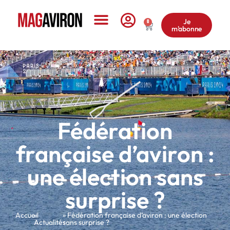
Je
0
m'abonne
Le Magazine
Fédération
française d’aviron :
une élection sans
surprise ?
Accueil
»
» Fédération française d’aviron : une élection
Actualités
sans surprise ?