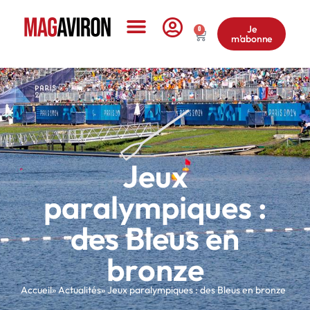
Je
0
m'abonne
Le Magazine
Jeux
paralympiques :
des Bleus en
bronze
Accueil
» Actualités
» Jeux paralympiques : des Bleus en bronze