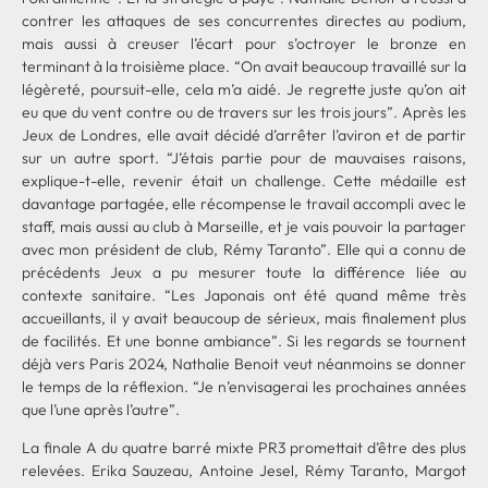
contrer les attaques de ses concurrentes directes au podium,
mais aussi à creuser l’écart pour s’octroyer le bronze en
terminant à la troisième place. “On avait beaucoup travaillé sur la
légèreté, poursuit-elle, cela m’a aidé. Je regrette juste qu’on ait
eu que du vent contre ou de travers sur les trois jours”. Après les
Jeux de Londres, elle avait décidé d’arrêter l’aviron et de partir
sur un autre sport. “J’étais partie pour de mauvaises raisons,
explique-t-elle, revenir était un challenge. Cette médaille est
davantage partagée, elle récompense le travail accompli avec le
staff, mais aussi au club à Marseille, et je vais pouvoir la partager
avec mon président de club, Rémy Taranto”. Elle qui a connu de
précédents Jeux a pu mesurer toute la différence liée au
contexte sanitaire. “Les Japonais ont été quand même très
accueillants, il y avait beaucoup de sérieux, mais finalement plus
de facilités. Et une bonne ambiance”. Si les regards se tournent
déjà vers Paris 2024, Nathalie Benoit veut néanmoins se donner
le temps de la réflexion. “Je n’envisagerai les prochaines années
que l’une après l’autre”.
La finale A du quatre barré mixte PR3 promettait d’être des plus
relevées. Erika Sauzeau, Antoine Jesel, Rémy Taranto, Margot