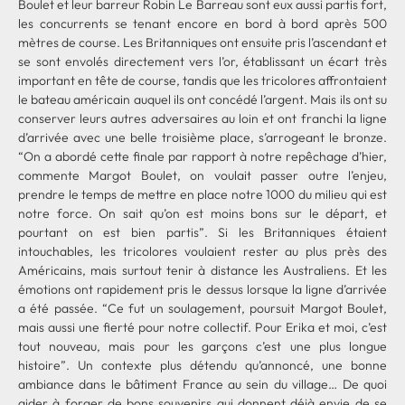
Boulet et leur barreur Robin Le Barreau sont eux aussi partis fort,
les concurrents se tenant encore en bord à bord après 500
mètres de course. Les Britanniques ont ensuite pris l’ascendant et
se sont envolés directement vers l’or, établissant un écart très
important en tête de course, tandis que les tricolores affrontaient
le bateau américain auquel ils ont concédé l’argent. Mais ils ont su
conserver leurs autres adversaires au loin et ont franchi la ligne
d’arrivée avec une belle troisième place, s’arrogeant le bronze.
“On a abordé cette finale par rapport à notre repêchage d’hier,
commente Margot Boulet, on voulait passer outre l’enjeu,
prendre le temps de mettre en place notre 1000 du milieu qui est
notre force. On sait qu’on est moins bons sur le départ, et
pourtant on est bien partis”. Si les Britanniques étaient
intouchables, les tricolores voulaient rester au plus près des
Américains, mais surtout tenir à distance les Australiens. Et les
émotions ont rapidement pris le dessus lorsque la ligne d’arrivée
a été passée. “Ce fut un soulagement, poursuit Margot Boulet,
mais aussi une fierté pour notre collectif. Pour Erika et moi, c’est
tout nouveau, mais pour les garçons c’est une plus longue
histoire”. Un contexte plus détendu qu’annoncé, une bonne
ambiance dans le bâtiment France au sein du village… De quoi
aider à forger de bons souvenirs qui donnent déjà envie de se