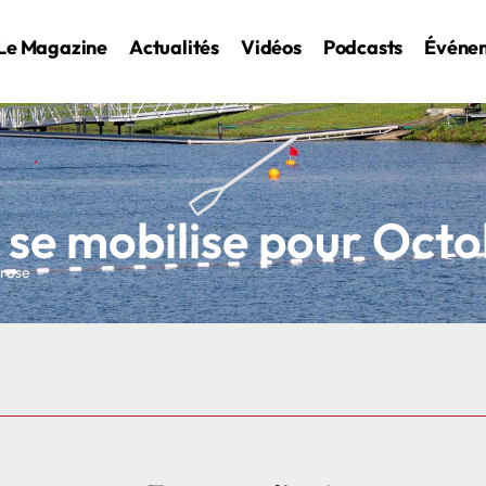
Le Magazine
Actualités
Vidéos
Podcasts
Événe
n se mobilise pour Octo
 rose