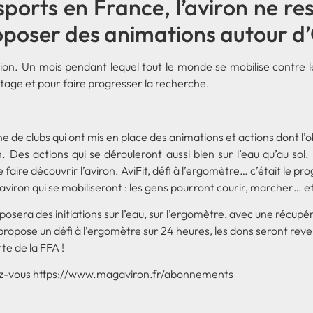
rts en France, l’aviron ne rest
oposer des animations autour d’
on. Un mois pendant lequel tout le monde se mobilise contre l
tage et pour faire progresser la recherche.
e de clubs qui ont mis en place des animations et actions dont l’
Des actions qui se dérouleront aussi bien sur l’eau qu’au sol. C
e faire découvrir l’aviron. AviFit, défi à l’ergomètre… c’était le
’aviron qui se mobiliseront : les gens pourront courir, marcher… e
proposera des initiations sur l’eau, sur l’ergomètre, avec une récu
propose un défi à l’ergomètre sur 24 heures, les dons seront reve
te de la FFA !
ez-vous
https://www.magaviron.fr/abonnements