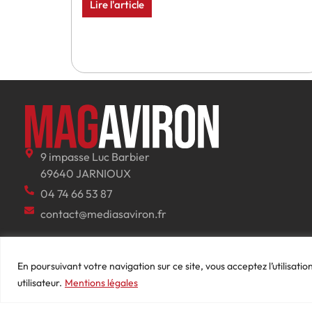
Lire l'article
9 impasse Luc Barbier
69640 JARNIOUX
04 74 66 53 87
contact@mediasaviron.fr
En poursuivant votre navigation sur ce site, vous acceptez l’utilisati
utilisateur.
Mentions légales