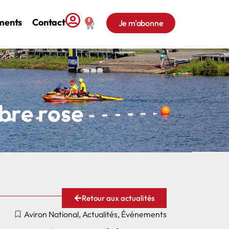
ments
Contact
0
Je m'abonne
bre rose
Retour aux actualités
Aviron National
,
Actualités
,
Événements