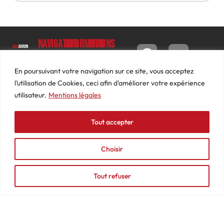
Navigation
Informations
Mon
compte
Accueil
Contact
9 impasse
Tableau
Luc
Le
Conditions
En poursuivant votre navigation sur ce site, vous acceptez
de bord
Barbier
Magazine
générales
l’utilisation de Cookies, ceci afin d'améliorer votre expérience
69640
Commandes
de ventes
utilisateur.
Mentions légales
Photos
JARNIOUX
Abonnements
Mentions
Actualités
04
légales
Tout accepter
Adresses
Vidéos
74
Détails
Podcasts
66
du
Choisir
Événements
53
compte
87
Tout refuser
contact@mediasaviron.fr
© 2025 - MAGAVIRON - Tous droits réservés - Création Agence