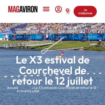
Je
0
m'abonne
Le Magazine
Le X3 estival de
Courchevel de
retour le 12 juillet
Accueil
»
» Le X3 estival de Courchevel de retour le 12
Actualités
juillet