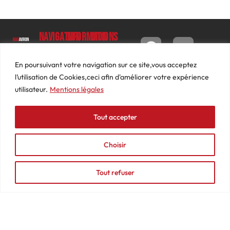
Navigation
Informations
Mon
compte
Accueil
Contact
9 impasse
Tableau
Luc
Le
Conditions
En poursuivant votre navigation sur ce site,vous acceptez
de bord
Barbier
Magazine
générales
l’utilisation de Cookies,ceci afin d'améliorer votre expérience
69640
Commandes
de ventes
utilisateur.
Mentions légales
Photos
JARNIOUX
Abonnements
Mentions
Actualités
04
légales
Tout accepter
Adresses
Vidéos
74
Détails
Podcasts
66
du
Choisir
Événements
53
compte
87
Tout refuser
contact@mediasaviron.fr
© 2025 - MAGAVIRON - Tous droits réservés - Création Agence
Web Lyon