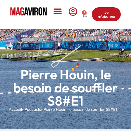
Je
0
m'abonne
Le Magazine
Pierre Houin, le
besoin de souffler
S8#E1
Accueil
» Podcasts
» Pierre Houin, le besoin de souffler S8#E1