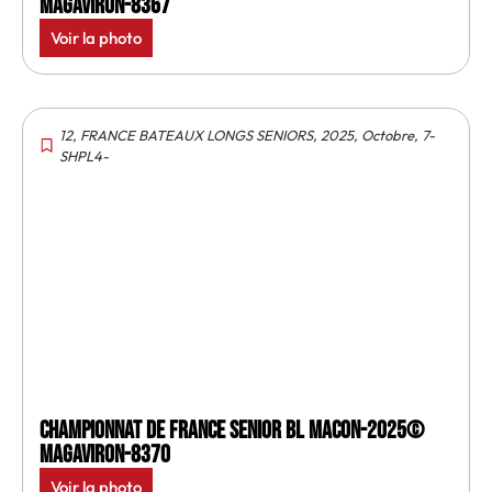
MagAviron-8367
Voir la photo
12
,
FRANCE BATEAUX LONGS SENIORS
,
2025
,
Octobre
,
7-
SHPL4-
Championnat de France senior BL Macon-2025©
MagAviron-8370
Voir la photo