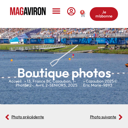
Je
0
m'abonne
Le Magazine
Boutique photos
Accueil
»
»
13
,
France BC Cazaubon
,
1-
» Cazaubon 2025©
Photos
SH2-
,
Avril
,
2-SENIORS
,
2025
Eric Marie-9893
Photo précédente
Photo suivante