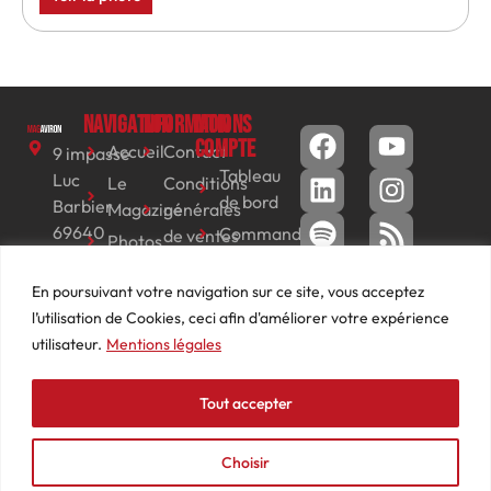
Navigation
Informations
Mon
compte
Accueil
Contact
9 impasse
Tableau
Luc
Le
Conditions
de bord
Barbier
Magazine
générales
69640
Commandes
de ventes
Photos
JARNIOUX
Abonnements
Mentions
Actualités
04
En poursuivant votre navigation sur ce site, vous acceptez
légales
Adresses
Vidéos
74
l’utilisation de Cookies, ceci afin d'améliorer votre expérience
Détails
Podcasts
66
utilisateur.
Mentions légales
du
Événements
53
compte
87
Tout accepter
contact@mediasaviron.fr
Choisir