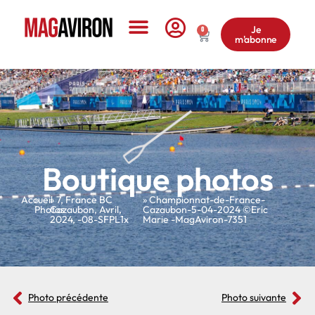
Je
0
m'abonne
Le Magazine
Boutique photos
Accueil
»
»
7
,
France BC
» Championnat-de-France-
Photos
Cazaubon
,
Avril
,
Cazaubon-5-04-2024 ©Eric
2024
,
-08-SFPL1x
Marie -MagAviron-7351
Photo précédente
Photo suivante