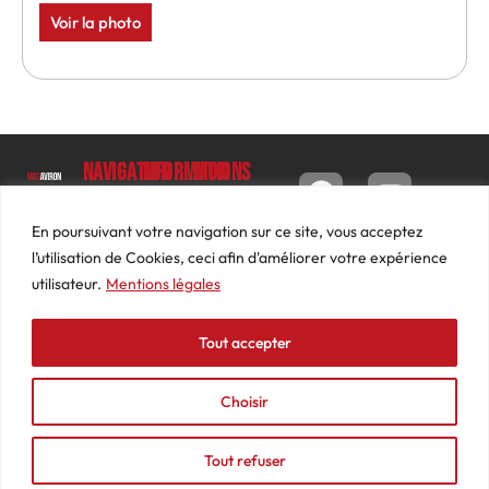
Voir la photo
Navigation
Informations
Mon
compte
Accueil
Contact
9 impasse
Tableau
Luc
Le
Conditions
En poursuivant votre navigation sur ce site, vous acceptez
de bord
Barbier
Magazine
générales
l’utilisation de Cookies, ceci afin d'améliorer votre expérience
69640
Commandes
de ventes
utilisateur.
Mentions légales
Photos
JARNIOUX
Abonnements
Mentions
Actualités
04
légales
Tout accepter
Adresses
Vidéos
74
Détails
Podcasts
66
du
Choisir
Événements
53
compte
87
Tout refuser
contact@mediasaviron.fr