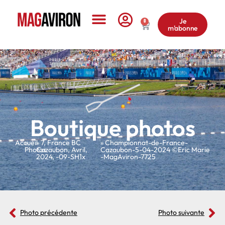
Je
0
m'abonne
Le Magazine
Boutique photos
Accueil
»
»
7
,
France BC
» Championnat-de-France-
Photos
Cazaubon
,
Avril
,
Cazaubon-5-04-2024 ©Eric Marie
2024
,
-09-SH1x
-MagAviron-7725
Photo précédente
Photo suivante