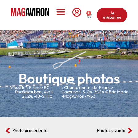
Je
0
m'abonne
Le Magazine
Boutique photos
Accueil
»
»
7
,
France BC
» Championnat-de-France-
Photos
Cazaubon
,
Avril
,
Cazaubon-5-04-2024 ©Eric Marie
2024
,
-10-SHFx
-MagAviron-7953
Photo précédente
Photo suivante