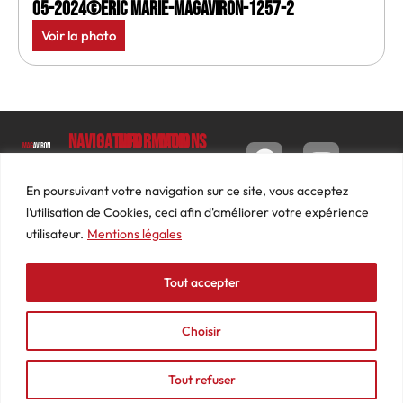
05-2024©Eric Marie-MagAviron-1257-2
Voir la photo
Navigation
Informations
Mon
compte
Accueil
Contact
9 impasse
Tableau
Luc
Le
Conditions
En poursuivant votre navigation sur ce site, vous acceptez
de bord
Barbier
Magazine
générales
l’utilisation de Cookies, ceci afin d'améliorer votre expérience
69640
Commandes
de ventes
utilisateur.
Mentions légales
Photos
JARNIOUX
Abonnements
Mentions
Actualités
04
légales
Tout accepter
Adresses
Vidéos
74
Détails
Podcasts
66
du
Choisir
Événements
53
compte
87
Tout refuser
contact@mediasaviron.fr