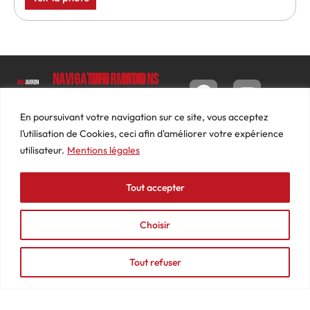
Navigation
Informations
Mon
compte
Accueil
Contact
9 impasse
Tableau
Luc
Le
Conditions
En poursuivant votre navigation sur ce site, vous acceptez
de bord
Barbier
Magazine
générales
l’utilisation de Cookies, ceci afin d'améliorer votre expérience
69640
Commandes
de ventes
utilisateur.
Mentions légales
Photos
JARNIOUX
Abonnements
Mentions
Actualités
04
légales
Tout accepter
Adresses
Vidéos
74
Détails
Podcasts
66
du
Choisir
Événements
53
compte
87
Tout refuser
contact@mediasaviron.fr