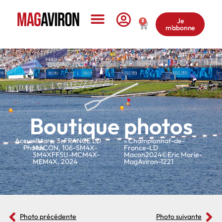
Je
0
m'abonne
Le Magazine
Boutique photos
Accueil
»
»
Mars
,
3
,
FRANCE LD
» Championnat-de-
Photos
MACON
,
106-SM4X-
France-LD
SM4XFFSU-MCM4X-
Macon2024©Eric Marie-
MEM4X
,
2024
MagAviron-1221
Photo précédente
Photo suivante