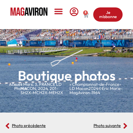
Je
0
m'abonne
Le Magazine
Boutique photos
Accueil
»
»
Mars
,
3
,
FRANCE LD
» Championnat-de-France-
Photos
MACON
,
2024
,
201-
LD Macon2024©Eric Marie-
SH2X-MCH2X-MEH2X
MagAviron-1964
Photo précédente
Photo suivante