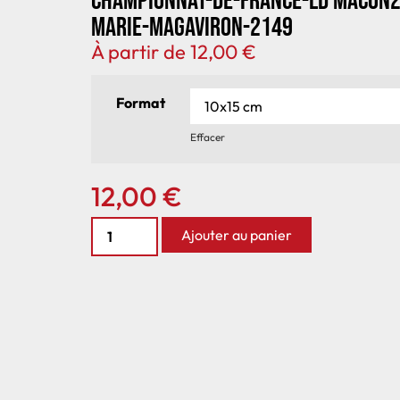
Championnat-de-France-LD Macon
Marie-MagAviron-2149
À partir de
12,00
€
Format
Effacer
12,00
€
Ajouter au panier