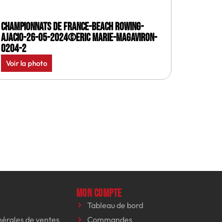
Championnats de France-Beach rowing-
Ajacio-26-05-2024©Eric Marie-MagAviron-
0204-2
Voir la photo
Mon compte
Tableau de bord
nérales de ventes
Commandes