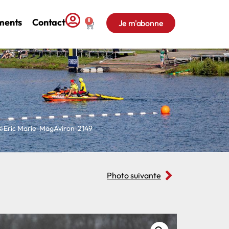
ments
Contact
0
Je m'abonne
Eric Marie-MagAviron-2149
Photo suivante