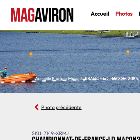
Accueil
Photos
Accueil
» Photos
»
Mars
,
3
,
FRANCE LD MACON
,
2024
,
Photo précédente
SKU: 2149-XRMJ