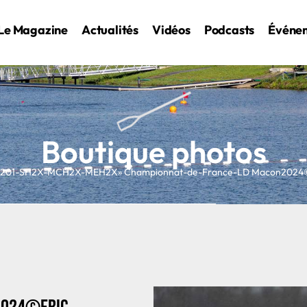
Le Magazine
Actualités
Vidéos
Podcasts
Événe
Boutique photos
201-SH2X-MCH2X-MEH2X
» Championnat-de-France-LD Macon2024©