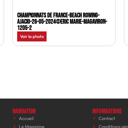
Championnats de France-Beach rowing-
Ajacio-26-05-2024©Eric Marie-MagAviron-
1205-2
Voir la photo
Navigation
Informations
Accueil
Contact
Le Magazine
Conditions gé