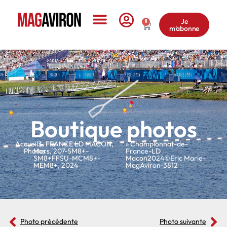
Je
0
m'abonne
Le Magazine
Boutique photos
Accueil
»
»
3
,
FRANCE LD MACON
,
» Championnat-de-
Photos
Mars
,
207-SM8+-
France-LD
SM8+FFSU-MCM8+-
Macon2024©Eric Marie-
MEM8+
,
2024
MagAviron-3812
Photo précédente
Photo suivante