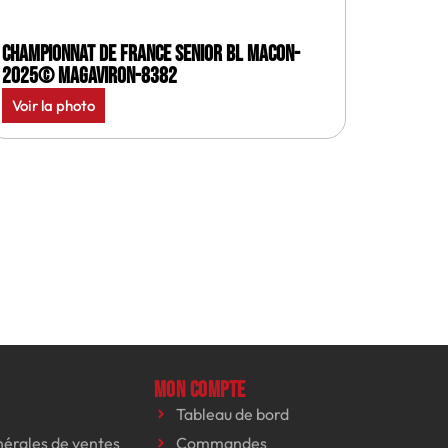
Championnat de France senior BL Macon-
2025© MagAviron-8382
Voir la photo
Mon compte
Tableau de bord
nérales de ventes
Commandes