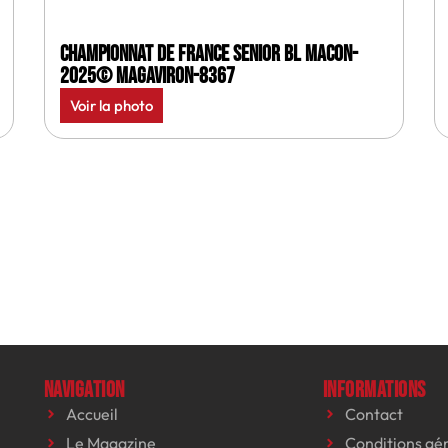
Championnat de France senior BL Macon-
2025© MagAviron-8367
Voir la photo
Navigation
Informations
Accueil
Contact
Le Magazine
Conditions gé