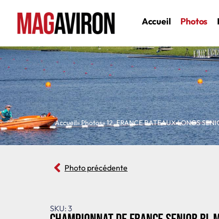
Accueil
Photos
Accueil
» Photos
»
12
,
FRANCE BATEAUX LONGS SENI
Photo précédente
SKU: 3