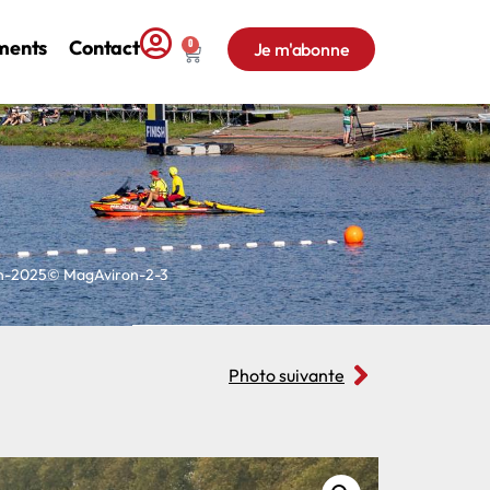
ments
Contact
0
Je m'abonne
on-2025© MagAviron-2-3
Photo suivante