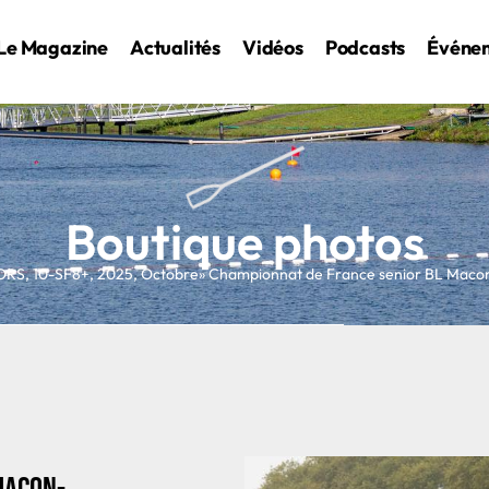
Le Magazine
Actualités
Vidéos
Podcasts
Événe
Boutique photos
ORS
,
10-SF8+
,
2025
,
Octobre
» Championnat de France senior BL Mac