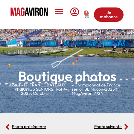
Je
0
m'abonne
Le Magazine
Boutique photos
Accueil
»
»
12
,
FRANCE BATEAUX
» Championnat de France
Photos
LONGS SENIORS
,
1-SF4-
,
senior BL Macon-2025©
2025
,
Octobre
MagAviron-7724
Photo précédente
Photo suivante