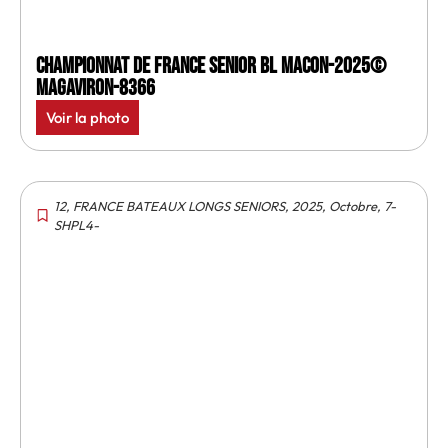
Championnat de France senior BL Macon-2025©
MagAviron-8366
Voir la photo
12
,
FRANCE BATEAUX LONGS SENIORS
,
2025
,
Octobre
,
7-
SHPL4-