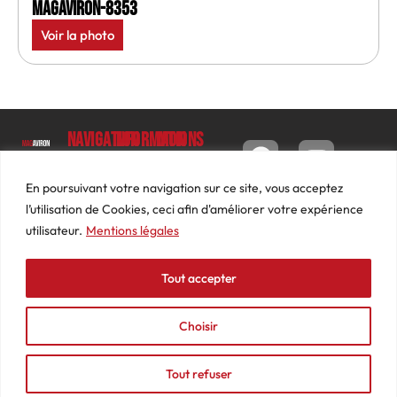
MagAviron-8353
Voir la photo
Navigation
Informations
Mon
compte
Accueil
Contact
9 impasse
Tableau
Luc
Le
Conditions
En poursuivant votre navigation sur ce site, vous acceptez
de bord
Barbier
Magazine
générales
l’utilisation de Cookies, ceci afin d'améliorer votre expérience
69640
Commandes
de ventes
utilisateur.
Mentions légales
Photos
JARNIOUX
Abonnements
Mentions
Actualités
04
légales
Tout accepter
Adresses
Vidéos
74
Détails
Podcasts
66
du
Choisir
Événements
53
compte
87
Tout refuser
contact@mediasaviron.fr