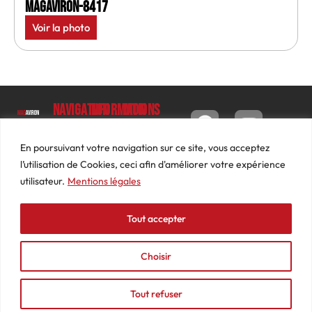
MagAviron-8417
Voir la photo
Navigation
Informations
Mon
compte
Accueil
Contact
9 impasse
Tableau
Luc
Le
Conditions
En poursuivant votre navigation sur ce site, vous acceptez
de bord
Barbier
Magazine
générales
l’utilisation de Cookies, ceci afin d'améliorer votre expérience
69640
Commandes
de ventes
utilisateur.
Mentions légales
Photos
JARNIOUX
Abonnements
Mentions
Actualités
04
légales
Tout accepter
Adresses
Vidéos
74
Détails
Podcasts
66
du
Choisir
Événements
53
compte
87
Tout refuser
contact@mediasaviron.fr