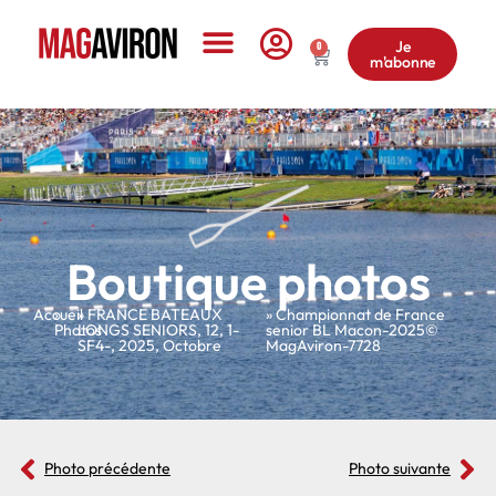
Je
0
m'abonne
Le Magazine
Boutique photos
Accueil
»
»
FRANCE BATEAUX
» Championnat de France
Photos
LONGS SENIORS
,
12
,
1-
senior BL Macon-2025©
SF4-
,
2025
,
Octobre
MagAviron-7728
Photo précédente
Photo suivante