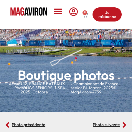
Je
0
m'abonne
Le Magazine
Boutique photos
Accueil
»
»
12
,
FRANCE BATEAUX
» Championnat de France
Photos
LONGS SENIORS
,
1-SF4-
,
senior BL Macon-2025©
2025
,
Octobre
MagAviron-7739
Photo précédente
Photo suivante