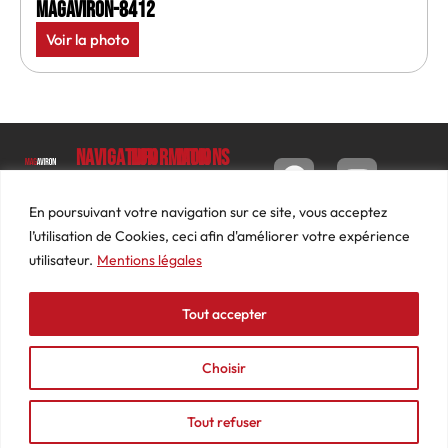
MagAviron-8412
Voir la photo
Navigation
Informations
Mon
compte
Accueil
Contact
9 impasse
Tableau
Luc
Le
Conditions
En poursuivant votre navigation sur ce site, vous acceptez
de bord
Barbier
Magazine
générales
l’utilisation de Cookies, ceci afin d'améliorer votre expérience
69640
Commandes
de ventes
utilisateur.
Mentions légales
Photos
JARNIOUX
Abonnements
Mentions
Actualités
04
légales
Tout accepter
Adresses
Vidéos
74
Détails
Podcasts
66
du
Choisir
Événements
53
compte
87
Tout refuser
contact@mediasaviron.fr