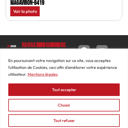
MagAviron-8419
Voir la photo
Navigation
Informations
Mon
compte
Accueil
Contact
9 impasse
Tableau
Luc
Le
Conditions
En poursuivant votre navigation sur ce site, vous acceptez
de bord
Barbier
Magazine
générales
l’utilisation de Cookies, ceci afin d'améliorer votre expérience
69640
Commandes
de ventes
utilisateur.
Mentions légales
Photos
JARNIOUX
Abonnements
Mentions
Actualités
04
légales
Tout accepter
Adresses
Vidéos
74
Détails
Podcasts
66
du
Choisir
Événements
53
compte
87
Tout refuser
contact@mediasaviron.fr