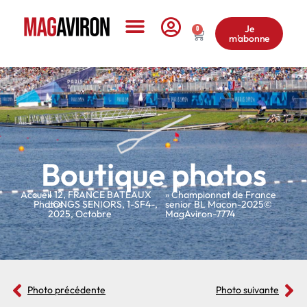
Je
0
m'abonne
Le Magazine
Boutique photos
Accueil
»
»
12
,
FRANCE BATEAUX
» Championnat de France
Photos
LONGS SENIORS
,
1-SF4-
,
senior BL Macon-2025©
2025
,
Octobre
MagAviron-7774
Photo précédente
Photo suivante