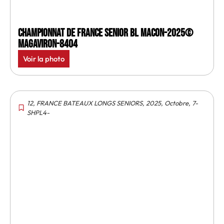
Championnat de France senior BL Macon-2025©
MagAviron-8404
Voir la photo
12
,
FRANCE BATEAUX LONGS SENIORS
,
2025
,
Octobre
,
7-
SHPL4-