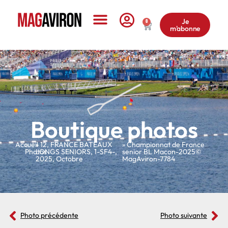
Je
0
m'abonne
Le Magazine
Boutique photos
Accueil
»
»
12
,
FRANCE BATEAUX
» Championnat de France
Photos
LONGS SENIORS
,
1-SF4-
,
senior BL Macon-2025©
2025
,
Octobre
MagAviron-7784
Photo précédente
Photo suivante