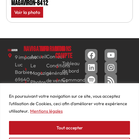
MagAviron-8412
Voir la photo
Navigation
Informations
Mon
compte
Accueil
Contact
9 impasse
Tableau
Luc
Le
Conditions
de bord
Barbier
Magazine
générales
69640
Commandes
de ventes
Photos
JARNIOUX
Abonnements
Mentions
Actualités
04
En poursuivant votre navigation sur ce site, vous acceptez
légales
Adresses
Vidéos
74
l’utilisation de Cookies, ceci afin d'améliorer votre expérience
Détails
Podcasts
66
utilisateur.
Mentions légales
du
Événements
53
compte
87
Tout accepter
contact@mediasaviron.fr