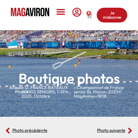
Je
0
m'abonne
Le Magazine
Boutique photos
Accueil
»
»
12
,
FRANCE BATEAUX
» Championnat de France
Photos
LONGS SENIORS
,
1-SF4-
,
senior BL Macon-2025©
2025
,
Octobre
MagAviron-7808
Photo précédente
Photo suivante