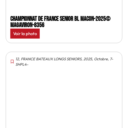
Championnat de France senior BL Macon-2025©
MagAviron-8356
Voir la photo
12
,
FRANCE BATEAUX LONGS SENIORS
,
2025
,
Octobre
,
7-
SHPL4-