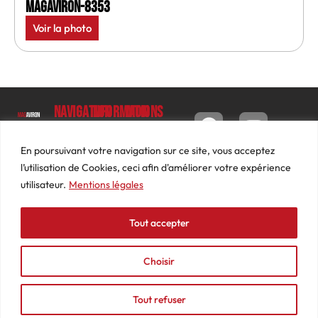
MagAviron-8353
Voir la photo
Navigation
Informations
Mon
compte
Accueil
Contact
9 impasse
Tableau
Luc
Le
Conditions
En poursuivant votre navigation sur ce site, vous acceptez
de bord
Barbier
Magazine
générales
l’utilisation de Cookies, ceci afin d'améliorer votre expérience
69640
Commandes
de ventes
utilisateur.
Mentions légales
Photos
JARNIOUX
Abonnements
Mentions
Actualités
04
légales
Tout accepter
Adresses
Vidéos
74
Détails
Podcasts
66
du
Choisir
Événements
53
compte
87
Tout refuser
contact@mediasaviron.fr