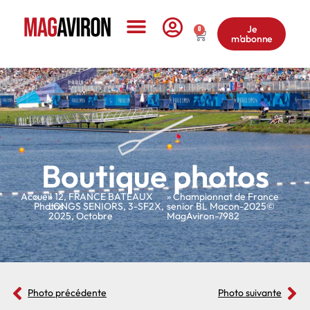
Je
0
m'abonne
Le Magazine
Boutique photos
Accueil
»
»
12
,
FRANCE BATEAUX
» Championnat de France
Photos
LONGS SENIORS
,
3-SF2X
,
senior BL Macon-2025©
2025
,
Octobre
MagAviron-7982
Photo précédente
Photo suivante