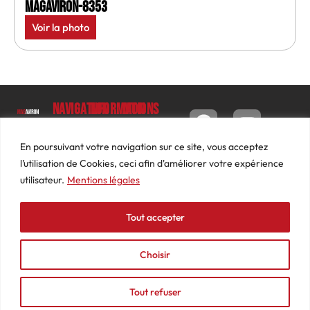
MagAviron-8353
Voir la photo
Navigation
Informations
Mon
compte
Accueil
Contact
9 impasse
Tableau
Luc
Le
Conditions
En poursuivant votre navigation sur ce site, vous acceptez
de bord
Barbier
Magazine
générales
l’utilisation de Cookies, ceci afin d'améliorer votre expérience
69640
Commandes
de ventes
utilisateur.
Mentions légales
Photos
JARNIOUX
Abonnements
Mentions
Actualités
04
légales
Tout accepter
Adresses
Vidéos
74
Détails
Podcasts
66
du
Choisir
Événements
53
compte
87
Tout refuser
contact@mediasaviron.fr