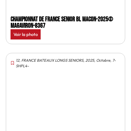
Championnat de France senior BL Macon-2025©
MagAviron-8367
Voir la photo
12
,
FRANCE BATEAUX LONGS SENIORS
,
2025
,
Octobre
,
7-
SHPL4-