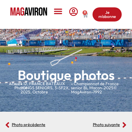
Je
0
m'abonne
Le Magazine
Boutique photos
Accueil
»
»
12
,
FRANCE BATEAUX
» Championnat de France
Photos
LONGS SENIORS
,
3-SF2X
,
senior BL Macon-2025©
2025
,
Octobre
MagAviron-7992
Photo précédente
Photo suivante