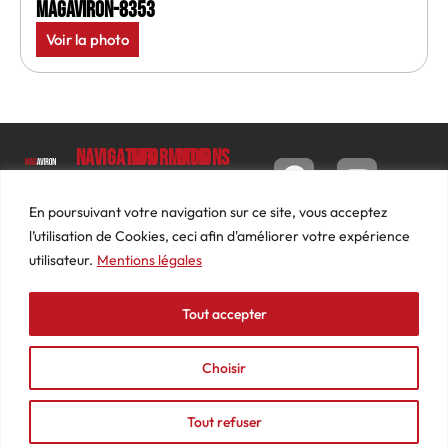
MagAviron-8353
Voir la photo
Navigation
Informations
Mon
compte
Accueil
Contact
9 impasse
Tableau
Luc
Le
Conditions
En poursuivant votre navigation sur ce site, vous acceptez
de bord
Barbier
Magazine
générales
l’utilisation de Cookies, ceci afin d'améliorer votre expérience
69640
Commandes
de ventes
utilisateur.
Mentions légales
Photos
JARNIOUX
Abonnements
Mentions
Actualités
04
légales
Tout accepter
Adresses
Vidéos
74
Détails
Podcasts
66
du
Choisir
Événements
53
compte
87
Tout refuser
contact@mediasaviron.fr