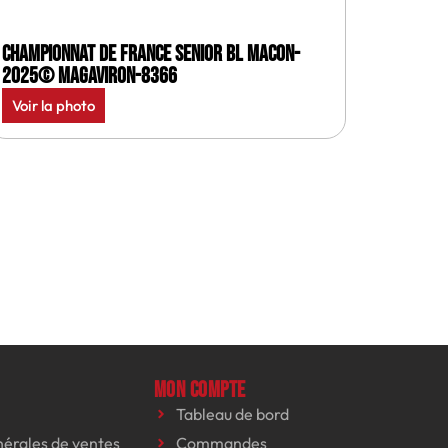
Championnat de France senior BL Macon-
2025© MagAviron-8366
Voir la photo
Mon compte
Tableau de bord
nérales de ventes
Commandes