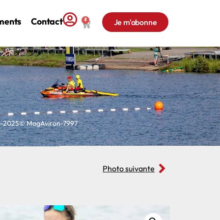
ments
Contact
0
Je m'abonne
on-2025© MagAviron-7997
Photo suivante