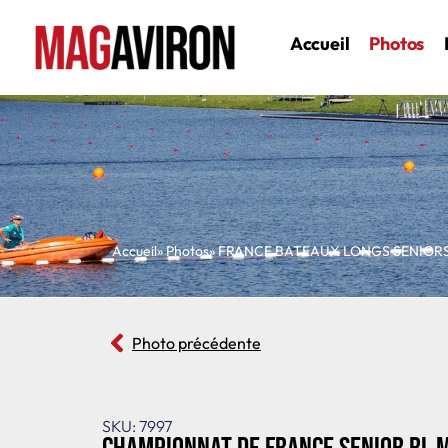
Accueil
Photos
Accueil
» Photos
»
FRANCE BATEAUX LONGS SENIOR
Photo précédente
SKU: 7997