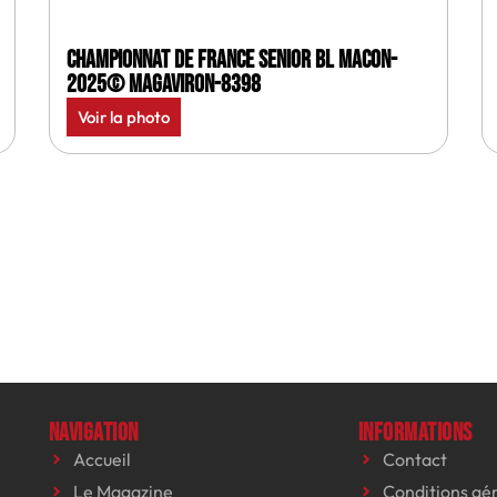
Championnat de France senior BL Macon-
2025© MagAviron-8398
Voir la photo
Navigation
Informations
Accueil
Contact
Le Magazine
Conditions gé