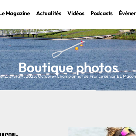
Le Magazine
Actualités
Vidéos
Podcasts
Événe
Boutique photos
S
,
12
,
3-SF2X
,
2025
,
Octobre
» Championnat de France senior BL Mac