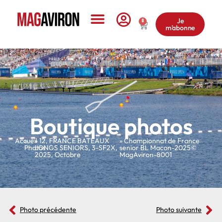
Je
0
m'abonne
Le Magazine
Boutique photos
Accueil
»
»
12
,
FRANCE BATEAUX
» Championnat de France
Photos
LONGS SENIORS
,
3-SF2X
,
senior BL Macon-2025©
2025
,
Octobre
MagAviron-8001
Photo précédente
Photo suivante