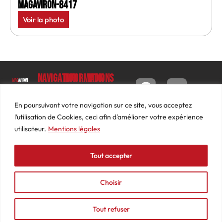
MagAviron-8417
Voir la photo
Navigation
Informations
Mon
compte
Accueil
Contact
9 impasse
Tableau
Luc
Le
Conditions
En poursuivant votre navigation sur ce site, vous acceptez
de bord
Barbier
Magazine
générales
l’utilisation de Cookies, ceci afin d'améliorer votre expérience
69640
Commandes
de ventes
utilisateur.
Mentions légales
Photos
JARNIOUX
Abonnements
Mentions
Actualités
04
légales
Tout accepter
Adresses
Vidéos
74
Détails
Podcasts
66
du
Choisir
Événements
53
compte
87
Tout refuser
contact@mediasaviron.fr