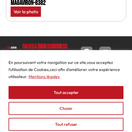
MagAviron-8382
Voir la photo
Navigation
Informations
Mon
compte
Accueil
Contact
9 impasse
Tableau
Luc
Le
Conditions
En poursuivant votre navigation sur ce site,vous acceptez
de bord
Barbier
Magazine
générales
l’utilisation de Cookies,ceci afin d'améliorer votre expérience
69640
Commandes
de ventes
utilisateur.
Mentions légales
Photos
JARNIOUX
Abonnements
Mentions
Actualités
04
légales
Tout accepter
Adresses
Vidéos
74
Détails
Podcasts
66
du
Choisir
Événements
53
compte
87
Tout refuser
contact@mediasaviron.fr