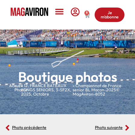
Je
0
m'abonne
Le Magazine
Boutique photos
Accueil
»
»
12
,
FRANCE BATEAUX
» Championnat de France
Photos
LONGS SENIORS
,
3-SF2X
,
senior BL Macon-2025©
2025
,
Octobre
MagAviron-8052
Photo précédente
Photo suivante