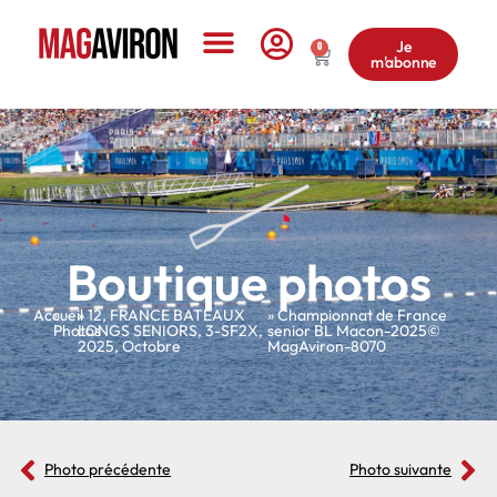
Je
0
m'abonne
Le Magazine
Boutique photos
Accueil
»
»
12
,
FRANCE BATEAUX
» Championnat de France
Photos
LONGS SENIORS
,
3-SF2X
,
senior BL Macon-2025©
2025
,
Octobre
MagAviron-8070
Photo précédente
Photo suivante