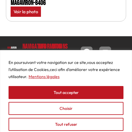
MagAviron-8406
Voir la photo
Navigation
Informations
Mon
compte
Accueil
Contact
9 impasse
Tableau
Luc
Le
Conditions
En poursuivant votre navigation sur ce site,vous acceptez
de bord
Barbier
Magazine
générales
l’utilisation de Cookies,ceci afin d'améliorer votre expérience
69640
Commandes
de ventes
utilisateur.
Mentions légales
Photos
JARNIOUX
Abonnements
Mentions
Actualités
04
légales
Tout accepter
Adresses
Vidéos
74
Détails
Podcasts
66
du
Choisir
Événements
53
compte
87
Tout refuser
contact@mediasaviron.fr