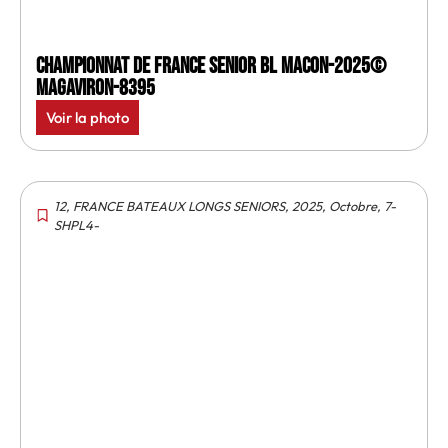
Championnat de France senior BL Macon-2025©
MagAviron-8395
Voir la photo
12
,
FRANCE BATEAUX LONGS SENIORS
,
2025
,
Octobre
,
7-
SHPL4-