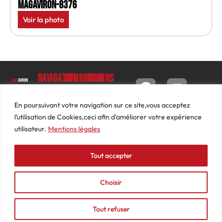
MagAviron-8376
Voir la photo
Navigation
Informations
Mon
compte
Accueil
Contact
9 impasse
Tableau
Luc
Le
Conditions
En poursuivant votre navigation sur ce site,vous acceptez
de bord
Barbier
Magazine
générales
l’utilisation de Cookies,ceci afin d'améliorer votre expérience
69640
Commandes
de ventes
utilisateur.
Mentions légales
Photos
JARNIOUX
Abonnements
Mentions
Actualités
04
légales
Tout accepter
Adresses
Vidéos
74
Détails
Podcasts
66
du
Choisir
Événements
53
compte
87
Tout refuser
contact@mediasaviron.fr