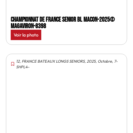
Championnat de France senior BL Macon-2025©
MagAviron-8398
Voir la photo
12
,
FRANCE BATEAUX LONGS SENIORS
,
2025
,
Octobre
,
7-
SHPL4-