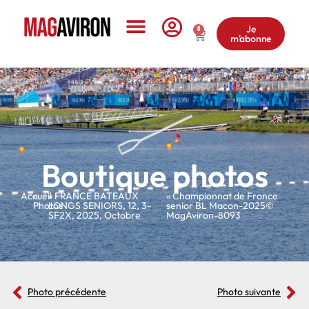
Je
0
m'abonne
Le Magazine
Boutique photos
Accueil
»
»
FRANCE BATEAUX
» Championnat de France
Photos
LONGS SENIORS
,
12
,
3-
senior BL Macon-2025©
SF2X
,
2025
,
Octobre
MagAviron-8093
Photo précédente
Photo suivante