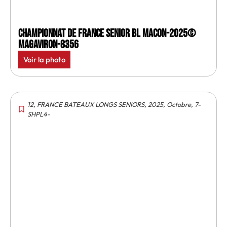
Championnat de France senior BL Macon-2025©
MagAviron-8356
Voir la photo
12
,
FRANCE BATEAUX LONGS SENIORS
,
2025
,
Octobre
,
7-
SHPL4-