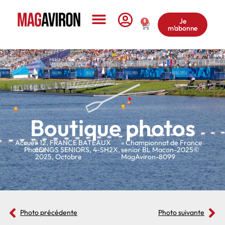
Je
0
m'abonne
Le Magazine
Boutique photos
Accueil
»
»
12
,
FRANCE BATEAUX
» Championnat de France
Photos
LONGS SENIORS
,
4-SH2X
,
senior BL Macon-2025©
2025
,
Octobre
MagAviron-8099
Photo précédente
Photo suivante