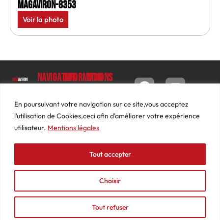
MagAviron-8353
Voir la photo
Navigation
Informations
Mon
compte
Accueil
Contact
9 impasse
Tableau
Luc
Le
Conditions
En poursuivant votre navigation sur ce site,vous acceptez
de bord
Barbier
Magazine
générales
l’utilisation de Cookies,ceci afin d'améliorer votre expérience
69640
Commandes
de ventes
utilisateur.
Mentions légales
Photos
JARNIOUX
Abonnements
Mentions
Actualités
04
légales
Tout accepter
Adresses
Vidéos
74
Détails
Podcasts
66
du
Choisir
Événements
53
compte
87
Tout refuser
contact@mediasaviron.fr