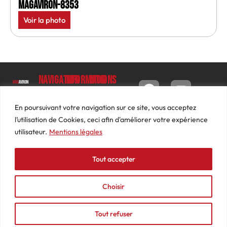
MagAviron-8353
Voir la photo
Navigation
Informations
Mon
compte
Accueil
Contact
9 impasse
Tableau
Luc
Le
Conditions
En poursuivant votre navigation sur ce site, vous acceptez
de bord
Barbier
Magazine
générales
l’utilisation de Cookies, ceci afin d'améliorer votre expérience
69640
Commandes
de ventes
utilisateur.
Mentions légales
Photos
JARNIOUX
Abonnements
Mentions
Actualités
04
légales
Tout accepter
Adresses
Vidéos
74
Détails
Podcasts
66
du
Choisir
Événements
53
compte
87
Tout refuser
contact@mediasaviron.fr