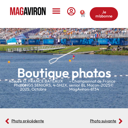
Je
0
m'abonne
Le Magazine
Boutique photos
Accueil
»
»
12
,
FRANCE BATEAUX
» Championnat de France
Photos
LONGS SENIORS
,
4-SH2X
,
senior BL Macon-2025©
2025
,
Octobre
MagAviron-8134
Photo précédente
Photo suivante