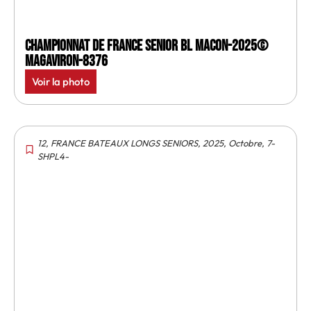
Championnat de France senior BL Macon-2025©
MagAviron-8376
Voir la photo
12
,
FRANCE BATEAUX LONGS SENIORS
,
2025
,
Octobre
,
7-
SHPL4-