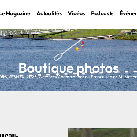
Le Magazine
Actualités
Vidéos
Podcasts
Événe
Boutique photos
ORS
,
4-SH2X
,
2025
,
Octobre
» Championnat de France senior BL Mac