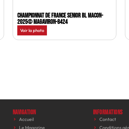
Championnat de France senior BL Macon-
2025© MagAviron-8424
Voir la photo
Navigation
Informations
Accueil
Contact
Le Magazine
Conditions gé