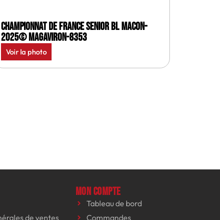
Championnat de France senior BL Macon-
2025© MagAviron-8353
Voir la photo
Mon compte
Tableau de bord
nérales de ventes
Commandes