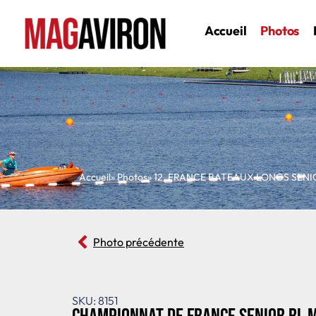
Accueil
Photos
Accueil
» Photos
»
12
,
FRANCE BATEAUX LONGS SENI
Photo précédente
SKU: 8151