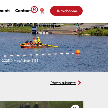
ments
Contact
0
Je m'abonne
on-2025© MagAviron-8151
Photo suivante