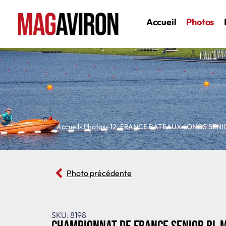
Accueil
Photos
Accueil
» Photos
»
12
,
FRANCE BATEAUX LONGS SENI
Photo précédente
SKU: 8198