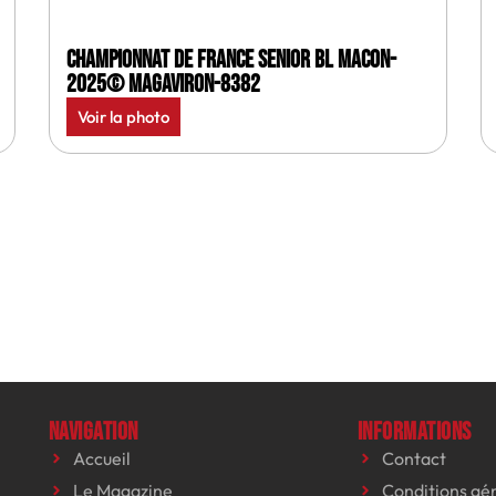
Championnat de France senior BL Macon-
2025© MagAviron-8382
Voir la photo
Navigation
Informations
Accueil
Contact
Le Magazine
Conditions gé