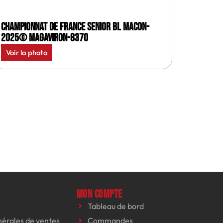
Championnat de France senior BL Macon-
2025© MagAviron-8370
Voir la photo
Mon compte
Tableau de bord
nérales de ventes
Commandes