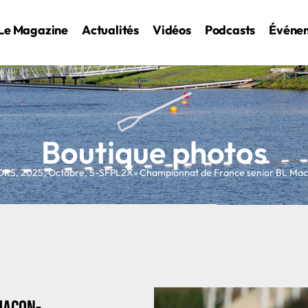
Le Magazine
Actualités
Vidéos
Podcasts
Événe
Boutique photos
ORS
,
2025
,
Octobre
,
5-SFPL2X
» Championnat de France senior BL M