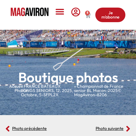
Je
0
m'abonne
Le Magazine
Boutique photos
Accueil
»
»
FRANCE BATEAUX
» Championnat de France
Photos
LONGS SENIORS
,
12
,
2025
,
senior BL Macon-2025©
Octobre
,
5-SFPL2X
MagAviron-8206
Photo précédente
Photo suivante