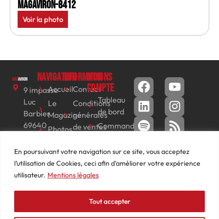
MagAviron-8412
Voir la photo
Navigation
Informations
Mon
compte
Accueil
Contact
9 impasse
Tableau
Luc
Le
Conditions
de bord
Barbier
Magazine
générales
69640
Commandes
de ventes
Photos
JARNIOUX
Abonnements
Mentions
Actualités
04
En poursuivant votre navigation sur ce site, vous acceptez
légales
Adresses
Vidéos
74
l’utilisation de Cookies, ceci afin d'améliorer votre expérience
Détails
Podcasts
66
utilisateur.
Mentions légales
du
Événements
53
compte
87
Tout accepter
contact@mediasaviron.fr