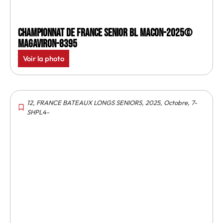
Championnat de France senior BL Macon-2025©
MagAviron-8395
Voir la photo
12
,
FRANCE BATEAUX LONGS SENIORS
,
2025
,
Octobre
,
7-
SHPL4-