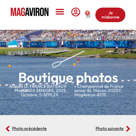
Je
0
m'abonne
Le Magazine
Boutique photos
Accueil
»
»
12
,
FRANCE BATEAUX
» Championnat de France
Photos
LONGS SENIORS
,
2025
,
senior BL Macon-2025©
Octobre
,
5-SFPL2X
MagAviron-8215
Photo précédente
Photo suivante