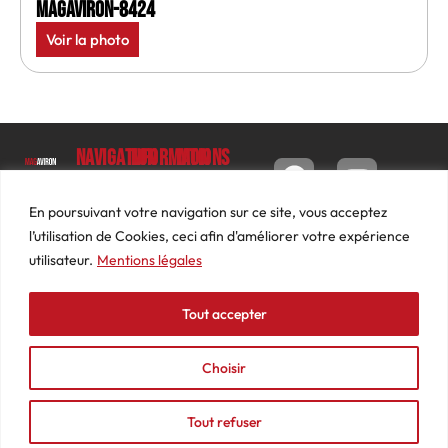
MagAviron-8424
Voir la photo
Navigation
Informations
Mon
compte
Accueil
Contact
9 impasse
Tableau
Luc
Le
Conditions
En poursuivant votre navigation sur ce site, vous acceptez
de bord
Barbier
Magazine
générales
l’utilisation de Cookies, ceci afin d'améliorer votre expérience
69640
Commandes
de ventes
utilisateur.
Mentions légales
Photos
JARNIOUX
Abonnements
Mentions
Actualités
04
légales
Tout accepter
Adresses
Vidéos
74
Détails
Podcasts
66
du
Choisir
Événements
53
compte
87
Tout refuser
contact@mediasaviron.fr