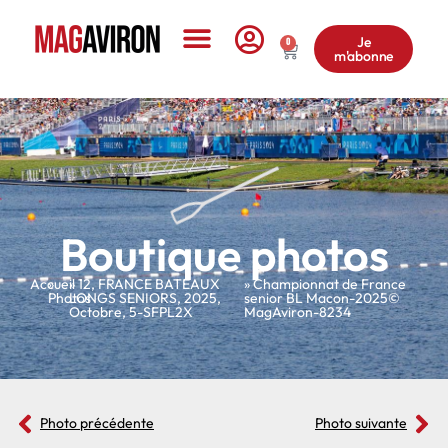
Je
0
m'abonne
Le Magazine
Boutique photos
Accueil
»
»
12
,
FRANCE BATEAUX
» Championnat de France
Photos
LONGS SENIORS
,
2025
,
senior BL Macon-2025©
Octobre
,
5-SFPL2X
MagAviron-8234
Photo précédente
Photo suivante