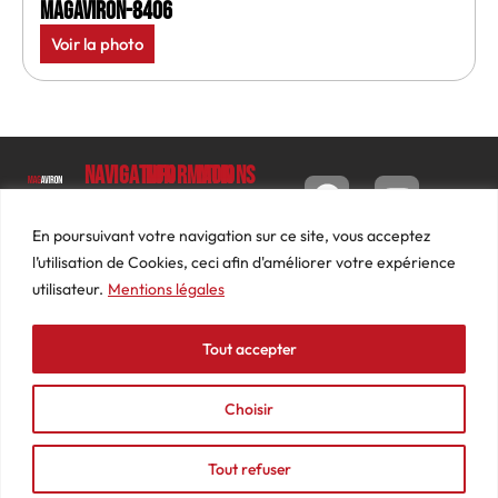
MagAviron-8406
Voir la photo
Navigation
Informations
Mon
compte
Accueil
Contact
9 impasse
Tableau
Luc
Le
Conditions
En poursuivant votre navigation sur ce site, vous acceptez
de bord
Barbier
Magazine
générales
l’utilisation de Cookies, ceci afin d'améliorer votre expérience
69640
Commandes
de ventes
utilisateur.
Mentions légales
Photos
JARNIOUX
Abonnements
Mentions
Actualités
04
légales
Tout accepter
Adresses
Vidéos
74
Détails
Podcasts
66
du
Choisir
Événements
53
compte
87
Tout refuser
contact@mediasaviron.fr