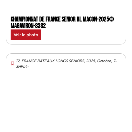
Championnat de France senior BL Macon-2025©
MagAviron-8382
Voir la photo
12
,
FRANCE BATEAUX LONGS SENIORS
,
2025
,
Octobre
,
7-
SHPL4-