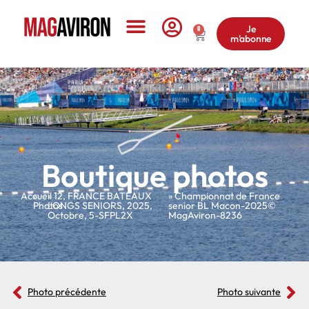
Je
0
m'abonne
Le Magazine
Boutique photos
Accueil
»
»
12
,
FRANCE BATEAUX
» Championnat de France
Photos
LONGS SENIORS
,
2025
,
senior BL Macon-2025©
Octobre
,
5-SFPL2X
MagAviron-8236
Photo précédente
Photo suivante