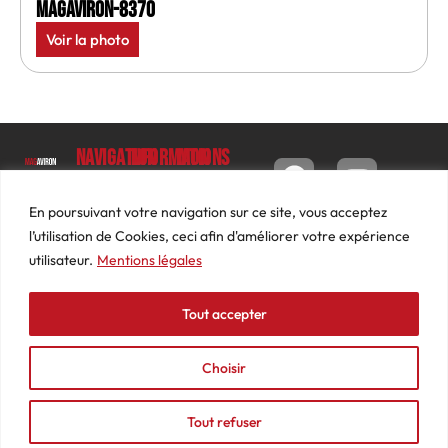
MagAviron-8370
Voir la photo
Navigation
Informations
Mon
compte
Accueil
Contact
9 impasse
Tableau
Luc
Le
Conditions
En poursuivant votre navigation sur ce site, vous acceptez
de bord
Barbier
Magazine
générales
l’utilisation de Cookies, ceci afin d'améliorer votre expérience
69640
Commandes
de ventes
utilisateur.
Mentions légales
Photos
JARNIOUX
Abonnements
Mentions
Actualités
04
légales
Tout accepter
Adresses
Vidéos
74
Détails
Podcasts
66
du
Choisir
Événements
53
compte
87
Tout refuser
contact@mediasaviron.fr