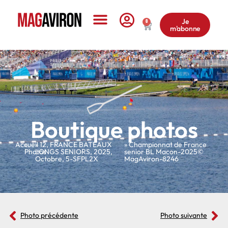
Je
0
m'abonne
Le Magazine
Boutique photos
Accueil
»
»
12
,
FRANCE BATEAUX
» Championnat de France
Photos
LONGS SENIORS
,
2025
,
senior BL Macon-2025©
Octobre
,
5-SFPL2X
MagAviron-8246
Photo précédente
Photo suivante