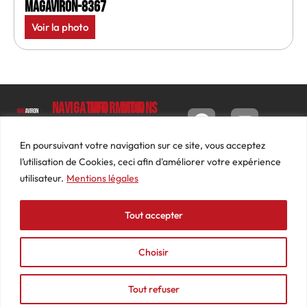
MagAviron-8367
Voir la photo
Navigation
Informations
Mon
compte
Accueil
Contact
9 impasse
Tableau
Luc
Le
Conditions
En poursuivant votre navigation sur ce site, vous acceptez
de bord
Barbier
Magazine
générales
l’utilisation de Cookies, ceci afin d'améliorer votre expérience
69640
Commandes
de ventes
utilisateur.
Mentions légales
Photos
JARNIOUX
Abonnements
Mentions
Actualités
04
légales
Tout accepter
Adresses
Vidéos
74
Détails
Podcasts
66
du
Choisir
Événements
53
compte
87
Tout refuser
contact@mediasaviron.fr