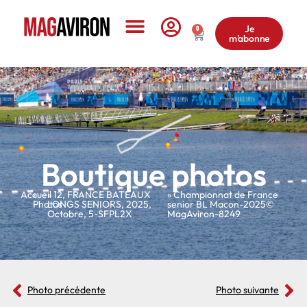
Je
0
m'abonne
Le Magazine
Boutique photos
Accueil
»
»
12
,
FRANCE BATEAUX
» Championnat de France
Photos
LONGS SENIORS
,
2025
,
senior BL Macon-2025©
Octobre
,
5-SFPL2X
MagAviron-8249
Photo précédente
Photo suivante