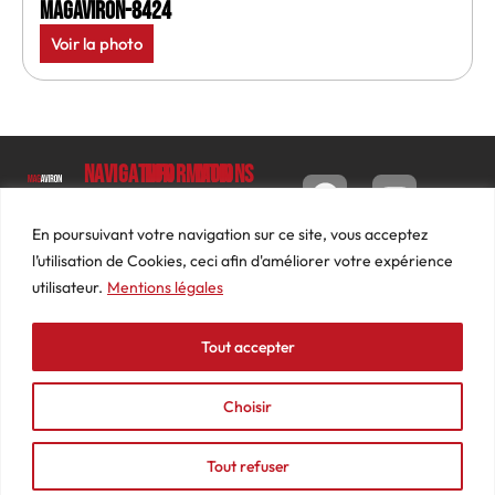
MagAviron-8424
Voir la photo
Navigation
Informations
Mon
compte
Accueil
Contact
9 impasse
Tableau
Luc
Le
Conditions
En poursuivant votre navigation sur ce site, vous acceptez
de bord
Barbier
Magazine
générales
l’utilisation de Cookies, ceci afin d'améliorer votre expérience
69640
Commandes
de ventes
utilisateur.
Mentions légales
Photos
JARNIOUX
Abonnements
Mentions
Actualités
04
légales
Tout accepter
Adresses
Vidéos
74
Détails
Podcasts
66
du
Choisir
Événements
53
compte
87
Tout refuser
contact@mediasaviron.fr