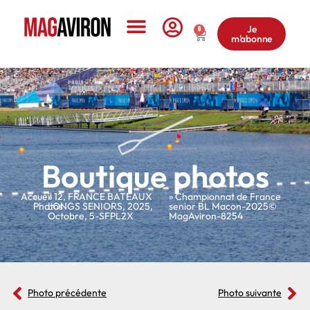
Je
0
m'abonne
Le Magazine
Boutique photos
Accueil
»
»
12
,
FRANCE BATEAUX
» Championnat de France
Photos
LONGS SENIORS
,
2025
,
senior BL Macon-2025©
Octobre
,
5-SFPL2X
MagAviron-8254
Photo précédente
Photo suivante