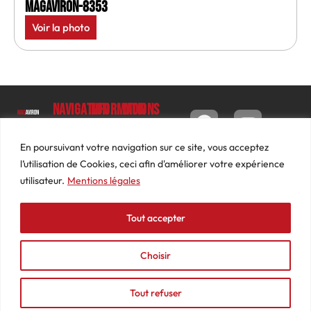
MagAviron-8353
Voir la photo
Navigation
Informations
Mon
compte
Accueil
Contact
9 impasse
Tableau
Luc
Le
Conditions
En poursuivant votre navigation sur ce site, vous acceptez
de bord
Barbier
Magazine
générales
l’utilisation de Cookies, ceci afin d'améliorer votre expérience
69640
Commandes
de ventes
utilisateur.
Mentions légales
Photos
JARNIOUX
Abonnements
Mentions
Actualités
04
légales
Tout accepter
Adresses
Vidéos
74
Détails
Podcasts
66
du
Choisir
Événements
53
compte
87
Tout refuser
contact@mediasaviron.fr