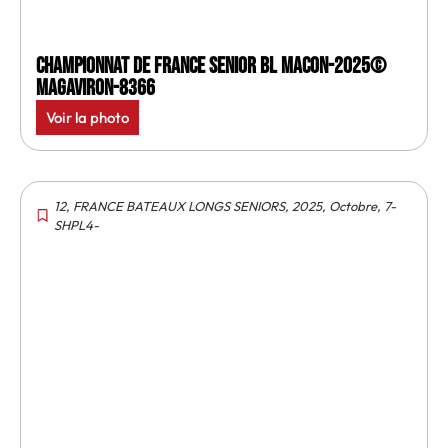
Championnat de France senior BL Macon-2025©
MagAviron-8366
Voir la photo
12
,
FRANCE BATEAUX LONGS SENIORS
,
2025
,
Octobre
,
7-
SHPL4-