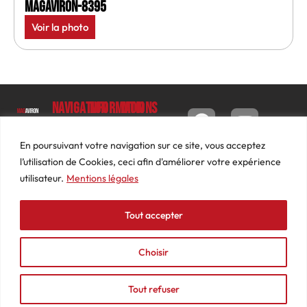
MagAviron-8395
Voir la photo
Navigation
Informations
Mon
compte
Accueil
Contact
9 impasse
Tableau
Luc
Le
Conditions
En poursuivant votre navigation sur ce site, vous acceptez
de bord
Barbier
Magazine
générales
l’utilisation de Cookies, ceci afin d'améliorer votre expérience
69640
Commandes
de ventes
utilisateur.
Mentions légales
Photos
JARNIOUX
Abonnements
Mentions
Actualités
04
légales
Tout accepter
Adresses
Vidéos
74
Détails
Podcasts
66
du
Choisir
Événements
53
compte
87
Tout refuser
contact@mediasaviron.fr