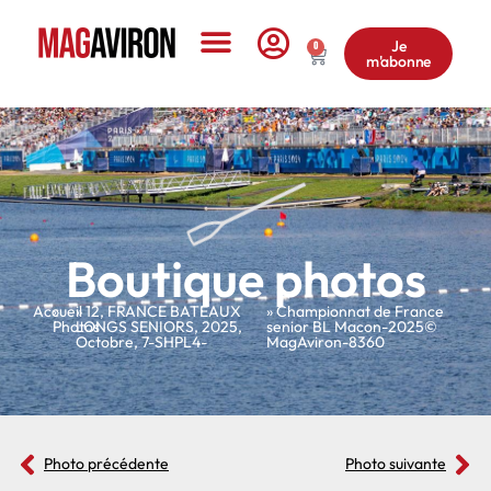
Je
0
m'abonne
Le Magazine
Boutique photos
Accueil
»
»
12
,
FRANCE BATEAUX
» Championnat de France
Photos
LONGS SENIORS
,
2025
,
senior BL Macon-2025©
Octobre
,
7-SHPL4-
MagAviron-8360
Photo précédente
Photo suivante