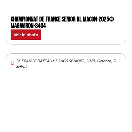
Championnat de France senior BL Macon-2025©
MagAviron-8404
Voir la photo
12
,
FRANCE BATEAUX LONGS SENIORS
,
2025
,
Octobre
,
7-
SHPL4-