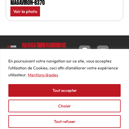
MagAviron-8370
Voir la photo
Navigation
Informations
Mon
compte
Accueil
Contact
9 impasse
Tableau
Luc
Le
Conditions
En poursuivant votre navigation sur ce site, vous acceptez
de bord
Barbier
Magazine
générales
l’utilisation de Cookies, ceci afin d'améliorer votre expérience
69640
Commandes
de ventes
utilisateur.
Mentions légales
Photos
JARNIOUX
Abonnements
Mentions
Actualités
04
légales
Tout accepter
Adresses
Vidéos
74
Détails
Podcasts
66
du
Choisir
Événements
53
compte
87
Tout refuser
contact@mediasaviron.fr