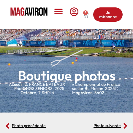
Je
0
m'abonne
Le Magazine
Boutique photos
Accueil
»
»
12
,
FRANCE BATEAUX
» Championnat de France
Photos
LONGS SENIORS
,
2025
,
senior BL Macon-2025©
Octobre
,
7-SHPL4-
MagAviron-8402
Photo précédente
Photo suivante