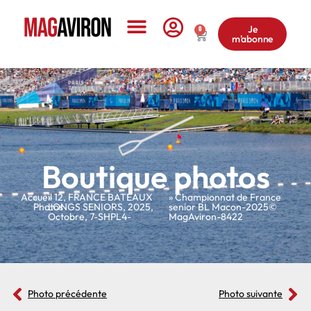
Je
0
m'abonne
Le Magazine
Boutique photos
Accueil
»
»
12
,
FRANCE BATEAUX
» Championnat de France
Photos
LONGS SENIORS
,
2025
,
senior BL Macon-2025©
Octobre
,
7-SHPL4-
MagAviron-8422
Photo précédente
Photo suivante