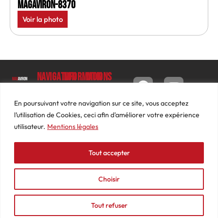
MagAviron-8370
Voir la photo
Navigation
Informations
Mon
compte
Accueil
Contact
9 impasse
Tableau
Luc
Le
Conditions
En poursuivant votre navigation sur ce site, vous acceptez
de bord
Barbier
Magazine
générales
l’utilisation de Cookies, ceci afin d'améliorer votre expérience
69640
Commandes
de ventes
utilisateur.
Mentions légales
Photos
JARNIOUX
Abonnements
Mentions
Actualités
04
légales
Tout accepter
Adresses
Vidéos
74
Détails
Podcasts
66
du
Choisir
Événements
53
compte
87
Tout refuser
contact@mediasaviron.fr