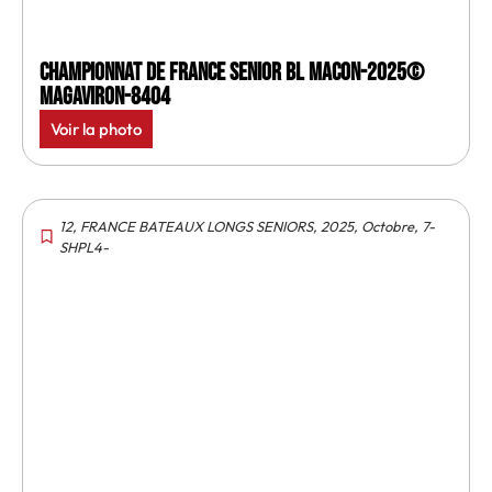
Championnat de France senior BL Macon-2025©
MagAviron-8404
Voir la photo
12
,
FRANCE BATEAUX LONGS SENIORS
,
2025
,
Octobre
,
7-
SHPL4-