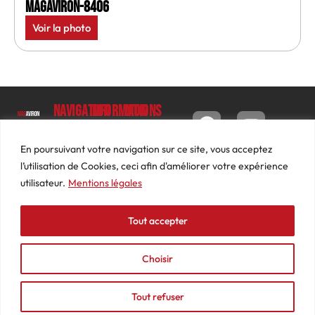
MagAviron-8406
Voir la photo
Navigation
Informations
Mon
compte
Accueil
Contact
9 impasse
Tableau
Luc
Le
Conditions
En poursuivant votre navigation sur ce site, vous acceptez
de bord
Barbier
Magazine
générales
l’utilisation de Cookies, ceci afin d'améliorer votre expérience
69640
Commandes
de ventes
utilisateur.
Mentions légales
Photos
JARNIOUX
Abonnements
Mentions
Actualités
04
légales
Tout accepter
Adresses
Vidéos
74
Détails
Podcasts
66
du
Choisir
Événements
53
compte
87
Tout refuser
contact@mediasaviron.fr