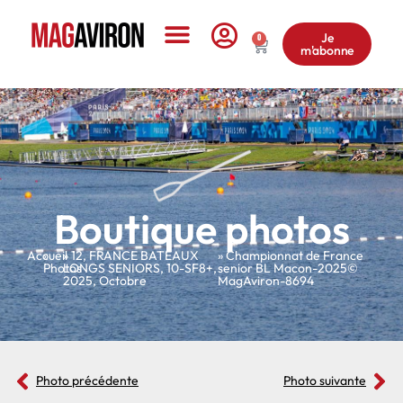
Je
0
m'abonne
Le Magazine
Boutique photos
Accueil
»
»
12
,
FRANCE BATEAUX
» Championnat de France
Photos
LONGS SENIORS
,
10-SF8+
,
senior BL Macon-2025©
2025
,
Octobre
MagAviron-8694
Photo précédente
Photo suivante