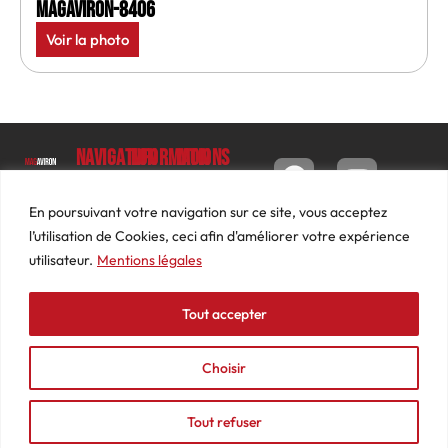
MagAviron-8406
Voir la photo
Navigation
Informations
Mon
compte
Accueil
Contact
9 impasse
Tableau
Luc
Le
Conditions
En poursuivant votre navigation sur ce site, vous acceptez
de bord
Barbier
Magazine
générales
l’utilisation de Cookies, ceci afin d'améliorer votre expérience
69640
Commandes
de ventes
utilisateur.
Mentions légales
Photos
JARNIOUX
Abonnements
Mentions
Actualités
04
légales
Tout accepter
Adresses
Vidéos
74
Détails
Podcasts
66
du
Choisir
Événements
53
compte
87
Tout refuser
contact@mediasaviron.fr