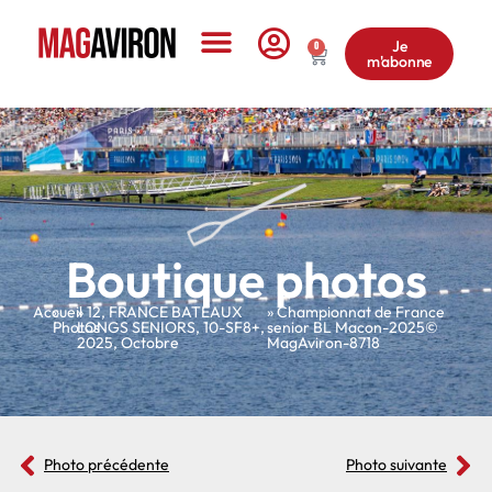
Je
0
m'abonne
Le Magazine
Boutique photos
Accueil
»
»
12
,
FRANCE BATEAUX
» Championnat de France
Photos
LONGS SENIORS
,
10-SF8+
,
senior BL Macon-2025©
2025
,
Octobre
MagAviron-8718
Photo précédente
Photo suivante