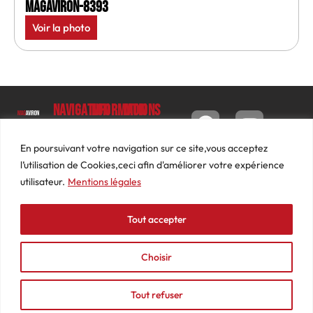
MagAviron-8393
Voir la photo
Navigation
Informations
Mon
compte
Accueil
Contact
9 impasse
Tableau
Luc
Le
Conditions
En poursuivant votre navigation sur ce site,vous acceptez
de bord
Barbier
Magazine
générales
l’utilisation de Cookies,ceci afin d'améliorer votre expérience
69640
Commandes
de ventes
utilisateur.
Mentions légales
Photos
JARNIOUX
Abonnements
Mentions
Actualités
04
légales
Tout accepter
Adresses
Vidéos
74
Détails
Podcasts
66
du
Choisir
Événements
53
compte
87
Tout refuser
contact@mediasaviron.fr