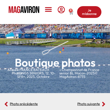
Je
0
m'abonne
Le Magazine
Boutique photos
Accueil
»
»
FRANCE BATEAUX
» Championnat de France
Photos
LONGS SENIORS
,
12
,
10-
senior BL Macon-2025©
SF8+
,
2025
,
Octobre
MagAviron-8735
Photo précédente
Photo suivante