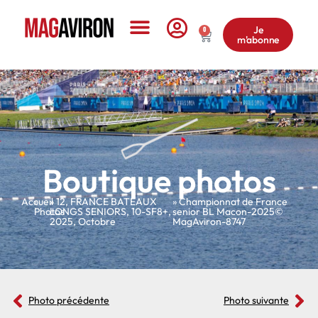
Je
0
m'abonne
Le Magazine
Boutique photos
Accueil
»
»
12
,
FRANCE BATEAUX
» Championnat de France
Photos
LONGS SENIORS
,
10-SF8+
,
senior BL Macon-2025©
2025
,
Octobre
MagAviron-8747
Photo précédente
Photo suivante